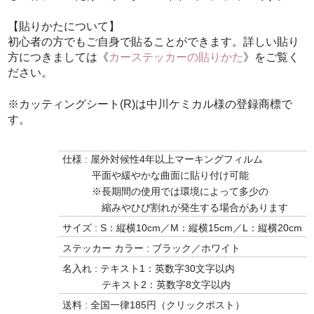
【貼りかたについて】
初心者の方でもご自身で貼ることができます。詳しい貼り
方につきましては《
カーステッカーの貼りかた
》をご覧く
ださい。
※カッティングシート(R)は中川ケミカル様の登録商標で
す。
仕様 : 屋外対候性4年以上マーキングフィルム
平面や緩やかな曲面に貼り付け可能
※長期間の使用では環境によって多少の
縮みやひび割れが発生する場合があります
サイズ : S：縦横10cm／M：縦横15cm／L：縦横20cm
ステッカー カラー : ブラック／ホワイト
名入れ : テキスト1：英数字30文字以内
テキスト2：英数字8文字以内
送料 : 全国一律185円（クリックポスト）