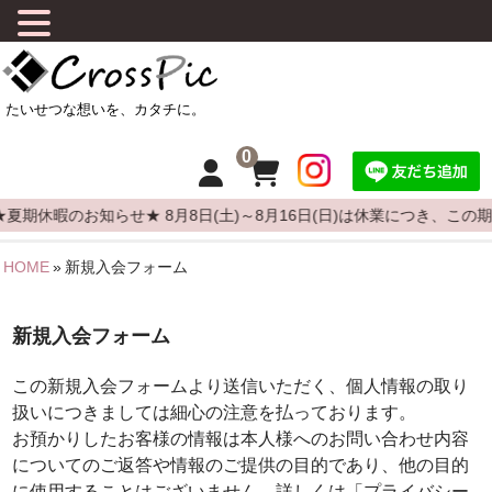
0
夏期休暇のお知らせ★ 8月8日(土)～8月16日(日)は休業につき、こ
HOME
»
新規入会フォーム
HOME
CrossPicについて
新規入会フォーム
商品について
この新規入会フォームより送信いただく、個人情報の取り
扱いにつきましては細心の注意を払っております。
よくある質問
お預かりしたお客様の情報は本人様へのお問い合わせ内容
についてのご返答や情報のご提供の目的であり、他の目的
カーステッカーの貼りかた
に使用することはございません。詳しくは「プライバシー