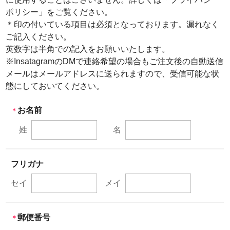
ポリシー」をご覧ください。
フォトパネルの貼りかた
＊印の付いている項目は必須となっております。漏れなく
ご記入ください。
商品一覧
英数字は半角での記入をお願いいたします。
※InsatagramのDMで連絡希望の場合もご注文後の自動送信
選んでつくるシリーズ
メールはメールアドレスに送られますので、受信可能な状
態にしておいてください。
選んでつくるカーステッカー
お名前
＊
選んでつくる防水シール
姓
名
犬グッズ
フリガナ
猫グッズ
セイ
メイ
写真でつくるシリーズ
郵便番号
＊
写真でつくるカーステッカー