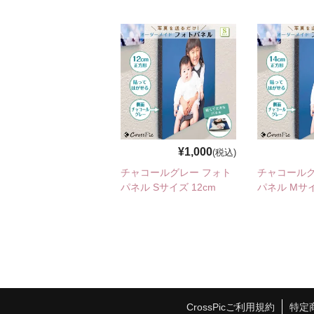
¥1,000
(税込)
チャコールグレー フォト
チャコールグ
パネル Sサイズ 12cm
パネル Mサイ
CrossPicご利用規約
特定