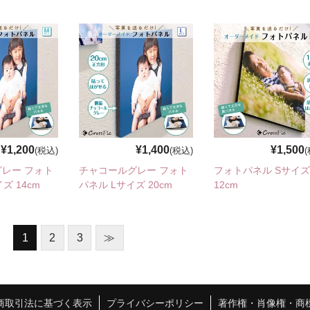
¥1,200
¥1,400
¥1,500
(税込)
(税込)
レー フォト
チャコールグレー フォト
フォトパネル Sサイズ
ズ 14cm
パネル Lサイズ 20cm
12cm
1
2
3
≫
商取引法に基づく表示
プライバシーポリシー
著作権・肖像権・商