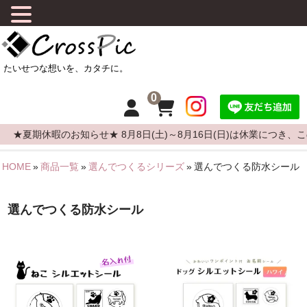
0
★夏期休暇のお知らせ★ 8月8日(土)～8月16日(日)は休業につき
HOME
»
商品一覧
»
選んでつくるシリーズ
»
選んでつくる防水シール
HOME
CrossPicについて
選んでつくる防水シール
商品について
よくある質問
カーステッカーの貼りかた