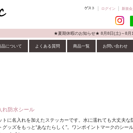
ゲスト
ログイン
新規会
★夏期休暇のお知らせ★ 8月8日(土)～8月1
商品について
よくある質問
商品一覧
お問い合わせ
名入れ防水シール
ットに名入れを加えたステッカーです。水に濡れても大丈夫な
トグッズをもっと“あなたらしく”。ワンポイントマークのシー