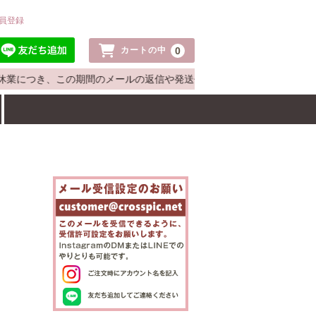
員登録
0
カートの中
)は休業につき、この期間のメールの返信や発送作業は8月17日(月)から