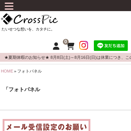
0
★夏期休暇のお知らせ★ 8月8日(土)～8月16日(日)は休業につき
HOME
»
フォトパネル
HOME
CrossPicについて
「フォトパネル
商品について
よくある質問
カーステッカーの貼りかた