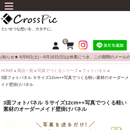
0
せ★ 8月8日(土)～8月16日(日)は休業につき、この期間のメールの
HOME
»
商品一覧
»
写真でつくるシリーズ
»
フォトパネル
»
HOME
3面フォトパネル Ｓサイズ12cm++写真でつくる軽い素材のオーダーメ
イド壁掛けパネル
CrossPicについて
商品について
3面フォトパネル Ｓサイズ12cm++写真でつくる軽い
素材のオーダーメイド壁掛けパネル
よくある質問
カーステッカーの貼りかた