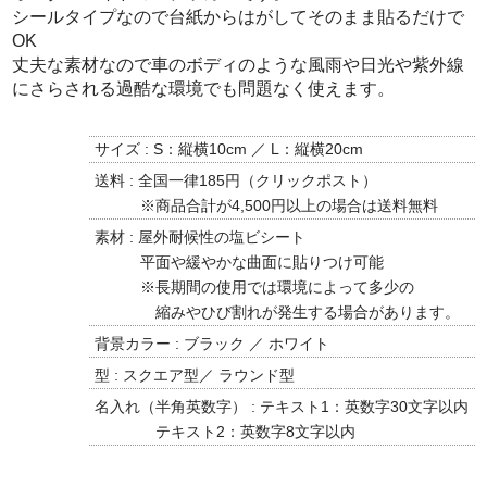
シールタイプなので台紙からはがしてそのまま貼るだけで
OK
丈夫な素材なので車のボディのような風雨や日光や紫外線
にさらされる過酷な環境でも問題なく使えます。
サイズ : S：縦横10cm ／ L：縦横20cm
送料 : 全国一律185円（クリックポスト）
※商品合計が4,500円以上の場合は送料無料
素材 : 屋外耐候性の塩ビシート
平面や緩やかな曲面に貼りつけ可能
※長期間の使用では環境によって多少の
縮みやひび割れが発生する場合があります。
背景カラー : ブラック ／ ホワイト
型 : スクエア型／ ラウンド型
名入れ（半角英数字） : テキスト1：英数字30文字以内
テキスト2：英数字8文字以内